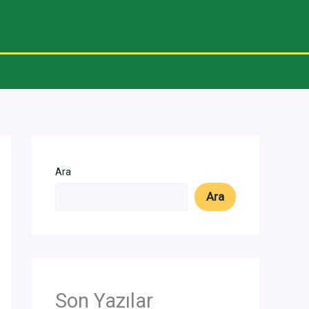
Ara
Ara
Son Yazılar