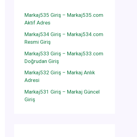
Markaj535 Giriş – Markaj535.com
Aktif Adres
Markaj534 Giriş – Markaj534.com
Resmi Giriş
Markaj533 Giriş – Markaj533.com
Doğrudan Giriş
Markaj532 Giriş – Markaj Anlık
Adresi
Markaj531 Giriş – Markaj Güncel
Giriş