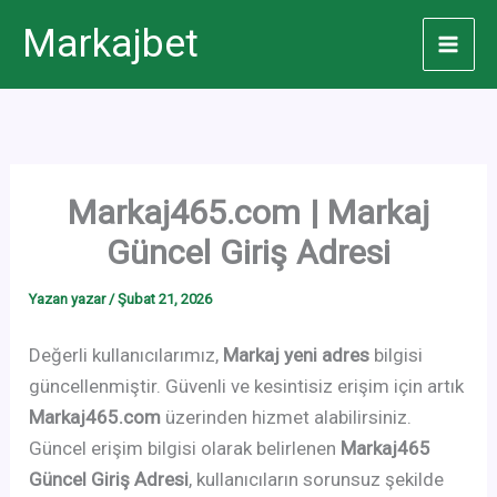
İçeriğe
Markajbet
atla
Markaj465.com | Markaj
Güncel Giriş Adresi
Yazan
yazar
/
Şubat 21, 2026
Değerli kullanıcılarımız,
Markaj yeni adres
bilgisi
güncellenmiştir. Güvenli ve kesintisiz erişim için artık
Markaj465.com
üzerinden hizmet alabilirsiniz.
Güncel erişim bilgisi olarak belirlenen
Markaj465
Güncel Giriş Adresi
, kullanıcıların sorunsuz şekilde