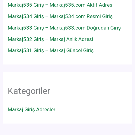
Markaj535 Giriş – Markaj535.com Aktif Adres
Markaj534 Giriş – Markaj534.com Resmi Giriş
Markaj533 Giriş – Markaj533.com Doğrudan Giriş
Markaj532 Giriş – Markaj Anlık Adresi
Markaj531 Giriş – Markaj Güncel Giriş
Kategoriler
Markaj Giriş Adresleri