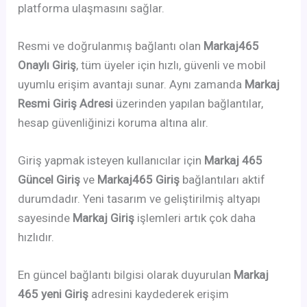
platforma ulaşmasını sağlar.
Resmi ve doğrulanmış bağlantı olan
Markaj465
Onaylı Giriş
, tüm üyeler için hızlı, güvenli ve mobil
uyumlu erişim avantajı sunar. Aynı zamanda
Markaj
Resmi Giriş Adresi
üzerinden yapılan bağlantılar,
hesap güvenliğinizi koruma altına alır.
Giriş yapmak isteyen kullanıcılar için
Markaj 465
Güncel Giriş
ve
Markaj465 Giriş
bağlantıları aktif
durumdadır. Yeni tasarım ve geliştirilmiş altyapı
sayesinde
Markaj Giriş
işlemleri artık çok daha
hızlıdır.
En güncel bağlantı bilgisi olarak duyurulan
Markaj
465 yeni Giriş
adresini kaydederek erişim