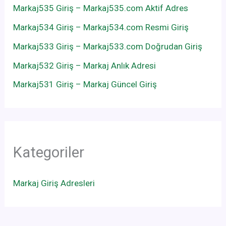
Markaj535 Giriş – Markaj535.com Aktif Adres
Markaj534 Giriş – Markaj534.com Resmi Giriş
Markaj533 Giriş – Markaj533.com Doğrudan Giriş
Markaj532 Giriş – Markaj Anlık Adresi
Markaj531 Giriş – Markaj Güncel Giriş
Kategoriler
Markaj Giriş Adresleri