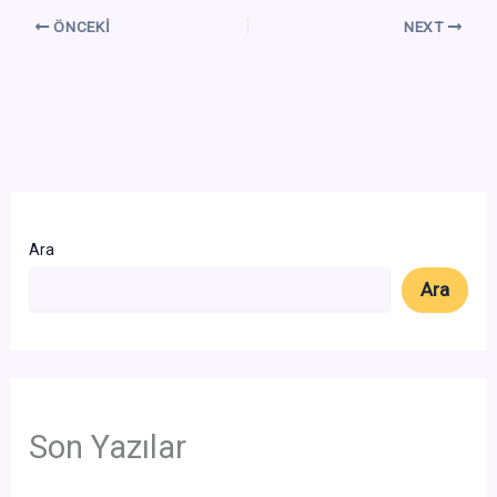
ÖNCEKI
NEXT
Ara
Ara
Son Yazılar