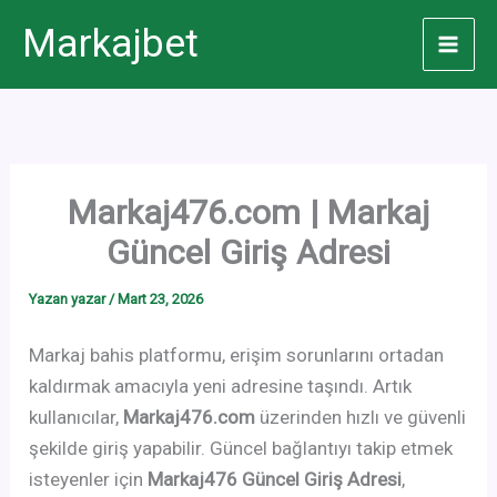
İçeriğe
Markajbet
atla
Markaj476.com | Markaj
Güncel Giriş Adresi
Yazan
yazar
/
Mart 23, 2026
Markaj bahis platformu, erişim sorunlarını ortadan
kaldırmak amacıyla yeni adresine taşındı. Artık
kullanıcılar,
Markaj476.com
üzerinden hızlı ve güvenli
şekilde giriş yapabilir. Güncel bağlantıyı takip etmek
isteyenler için
Markaj476 Güncel Giriş Adresi
,