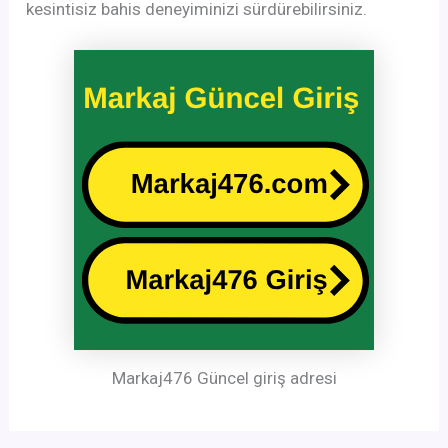
kesintisiz bahis deneyiminizi sürdürebilirsiniz.
Markaj476 Güncel giriş adresi