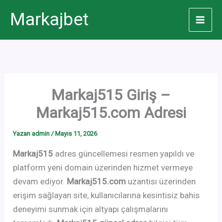
İçeriğe
Markajbet
atla
Markaj515 Giriş –
Markaj515.com Adresi
Yazan
admin
/
Mayıs 11, 2026
Markaj515
adres güncellemesi resmen yapıldı ve
platform yeni domain üzerinden hizmet vermeye
devam ediyor.
Markaj515.com
uzantısı üzerinden
erişim sağlayan site, kullanıcılarına kesintisiz bahis
deneyimi sunmak için altyapı çalışmalarını