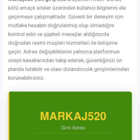
kötü amaçlı siteler üzerinden kullanıcı bilgilerini ele
geçirmeye çalışmaktadır. Güvenli bir deneyim için
mutlaka hesabın doğrulanmış olup olmadığını
kontrol edin ve şüpheli mesajlar aldığınızda
doğrudan resmi müşteri hizmetleri ile iletişime
geçin. Adres değişikliklerini yalnızca platformun
onaylı kanallarından takip ederek, güvenliğinizi ön
planda tutabilir ve olası dolandırıcılık girişimlerinden
korunabilirsiniz.