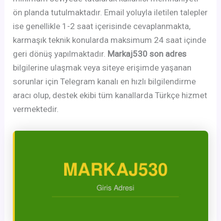
ön planda tutulmaktadır. Email yoluyla iletilen talepler
ise genellikle 1-2 saat içerisinde cevaplanmakta,
karmaşık teknik konularda maksimum 24 saat içinde
geri dönüş yapılmaktadır.
Markaj530 son adres
bilgilerine ulaşmak veya siteye erişimde yaşanan
sorunlar için Telegram kanalı en hızlı bilgilendirme
aracı olup, destek ekibi tüm kanallarda Türkçe hizmet
vermektedir.