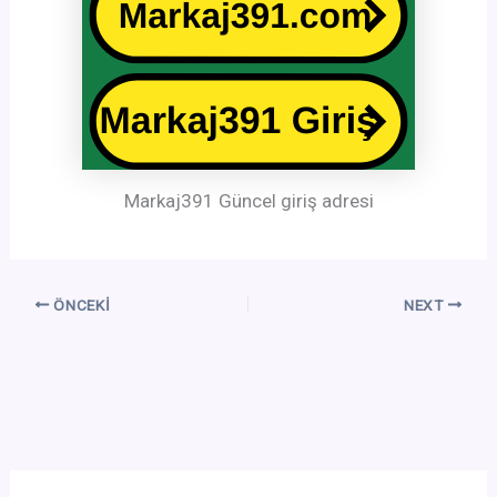
Markaj391 Güncel giriş adresi
ÖNCEKI
NEXT