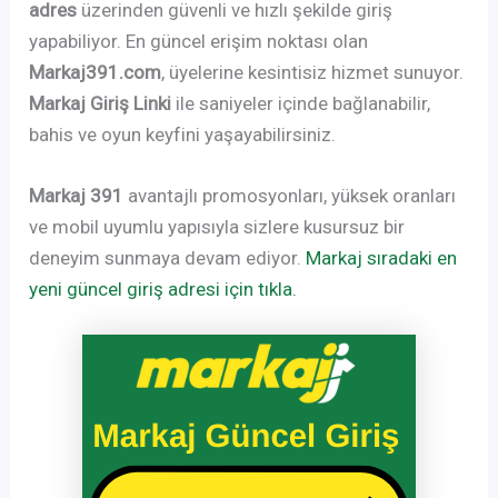
adres
üzerinden güvenli ve hızlı şekilde giriş
yapabiliyor. En güncel erişim noktası olan
Markaj391.com
, üyelerine kesintisiz hizmet sunuyor.
Markaj Giriş Linki
ile saniyeler içinde bağlanabilir,
bahis ve oyun keyfini yaşayabilirsiniz.
Markaj 391
avantajlı promosyonları, yüksek oranları
ve mobil uyumlu yapısıyla sizlere kusursuz bir
deneyim sunmaya devam ediyor.
Markaj sıradaki en
yeni güncel giriş adresi için tıkla.