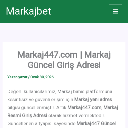
İçeriğe
Markajbet
atla
Markaj447.com | Markaj
Güncel Giriş Adresi
Yazan
yazar
/
Ocak 30, 2026
Değerli kullanıcılarımız, Markaj bahis platformuna
kesintisiz ve güvenli erişim için
Markaj yeni adres
bilgisi güncellenmiştir. Artık
Markaj447.com
,
Markaj
Resmi Giriş Adresi
olarak hizmet vermektedir.
Güncellenen altyapısı sayesinde
Markaj447 Güncel