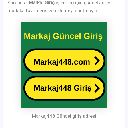
Sorunsuz
Markaj Giriş
işlemleri için güncel adresi
mutlaka favorilerinize eklemeyi unutmayın.
Markaj448 Güncel giriş adresi