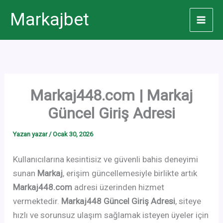
İçeriğe
Markajbet
atla
Markaj448.com | Markaj
Güncel Giriş Adresi
Yazan
yazar
/
Ocak 30, 2026
Kullanıcılarına kesintisiz ve güvenli bahis deneyimi
sunan
Markaj
, erişim güncellemesiyle birlikte artık
Markaj448.com
adresi üzerinden hizmet
vermektedir.
Markaj448 Güncel Giriş Adresi
, siteye
hızlı ve sorunsuz ulaşım sağlamak isteyen üyeler için