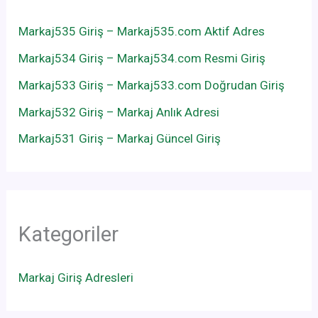
Markaj535 Giriş – Markaj535.com Aktif Adres
Markaj534 Giriş – Markaj534.com Resmi Giriş
Markaj533 Giriş – Markaj533.com Doğrudan Giriş
Markaj532 Giriş – Markaj Anlık Adresi
Markaj531 Giriş – Markaj Güncel Giriş
Kategoriler
Markaj Giriş Adresleri